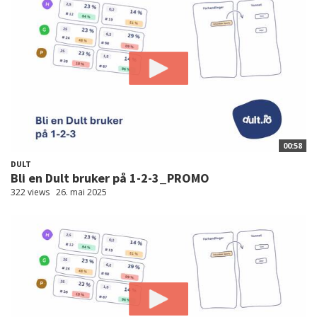
00:58
DULT
Bli en Dult bruker på 1-2-3_PROMO
322 views
26. mai 2025